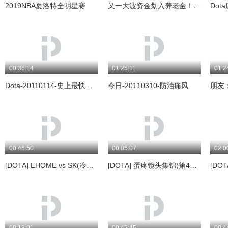
2019NBA夏洛特全明星赛
又一大波资金划入养老金！每年上涨的同时，再也不用担心延迟退休了
Dot
00:36:14
01:25:11
01:2
Dota-20110114-史上最快的FARMZSMJ敌法32分钟3圣剑朵朵解说
今日-20110310-防治痛风
朋友
00:46:50
00:05:07
02:0
[DOTA] EHOME vs SK(冷门英雄大乱斗)
[DOTA] 蛋疼镜头集锦(第40期)