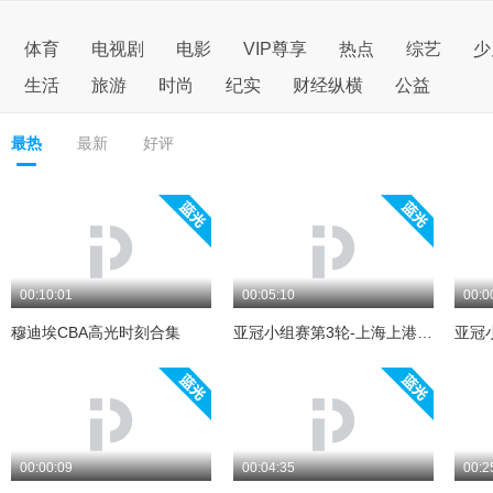
体育
电视剧
电影
VIP尊享
热点
综艺
少
生活
旅游
时尚
纪实
财经纵横
公益
最热
最新
好评
00:10:01
00:05:10
00:0
穆迪埃CBA高光时刻合集
亚冠小组赛第3轮-上海上港vs蔚山现代
亚冠
00:00:09
00:04:35
00:2