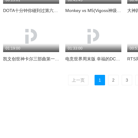
00:13:01
00:45:45
00:4
DOTA十分钟你碰到过第六人吗(咖啡出品)
Monkey vs M5(Vigoss神级风行者/梅西解说)
01:19:00
01:33:00
00:5
凯文创世神卡尔三部曲第一弹 冰与雷的协奏
电竞世界周末版 幸福的DC老师
上一页
1
2
3