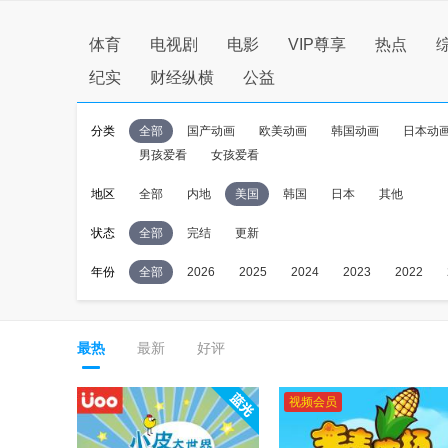
体育
电视剧
电影
VIP尊享
热点
纪实
财经纵横
公益
分类
全部
国产动画
欧美动画
韩国动画
日本动
男孩爱看
女孩爱看
地区
全部
内地
美国
韩国
日本
其他
状态
全部
完结
更新
年份
全部
2026
2025
2024
2023
2022
最热
最新
好评
视频会员