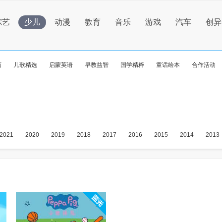
综艺
少儿
动漫
教育
音乐
游戏
汽车
创异
画
儿歌精选
启蒙英语
早教益智
国学精粹
童话绘本
合作活动
2021
2020
2019
2018
2017
2016
2015
2014
2013