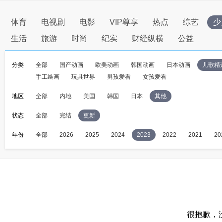
体育
电视剧
电影
VIP尊享
热点
综艺
少
生活
旅游
时尚
纪实
财经纵横
公益
分类
全部
国产动画
欧美动画
韩国动画
日本动画
儿歌精
手工绘画
玩具世界
男孩爱看
女孩爱看
地区
全部
内地
美国
韩国
日本
其他
状态
全部
完结
更新
年份
全部
2026
2025
2024
2023
2022
2021
20
很抱歉，