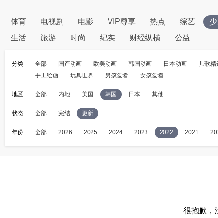
体育
电视剧
电影
VIP尊享
热点
综艺
少
生活
旅游
时尚
纪实
财经纵横
公益
分类
全部
国产动画
欧美动画
韩国动画
日本动画
儿歌精
手工绘画
玩具世界
男孩爱看
女孩爱看
地区
全部
内地
美国
韩国
日本
其他
状态
全部
完结
更新
年份
全部
2026
2025
2024
2023
2022
2021
20
很抱歉，