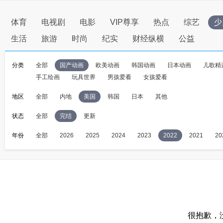
体育
电视剧
电影
VIP尊享
热点
综艺
少
生活
旅游
时尚
纪实
财经纵横
公益
分类
全部
国产动画
欧美动画
韩国动画
日本动画
儿歌精
手工绘画
玩具世界
男孩爱看
女孩爱看
地区
全部
内地
美国
韩国
日本
其他
状态
全部
完结
更新
年份
全部
2026
2025
2024
2023
2022
2021
20
很抱歉，