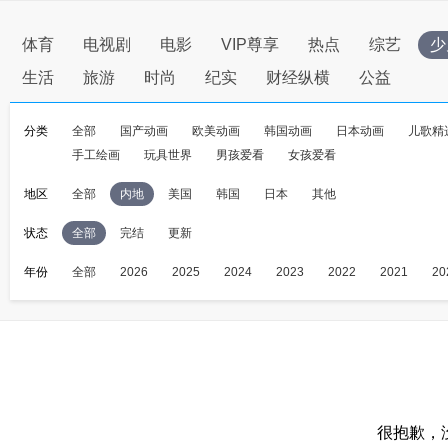
体育
电视剧
电影
VIP尊享
热点
综艺
少
生活
旅游
时尚
纪实
财经纵横
公益
分类
全部
国产动画
欧美动画
韩国动画
日本动画
儿歌精
手工绘画
玩具世界
男孩爱看
女孩爱看
地区
全部
内地
美国
韩国
日本
其他
状态
全部
完结
更新
年份
全部
2026
2025
2024
2023
2022
2021
20
很抱歉，