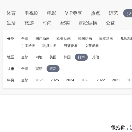
体育
电视剧
电影
VIP尊享
热点
综艺
少
生活
旅游
时尚
纪实
财经纵横
公益
分类
全部
国产动画
欧美动画
韩国动画
日本动画
儿歌精
手工绘画
玩具世界
男孩爱看
女孩爱看
地区
全部
内地
美国
韩国
日本
其他
状态
全部
完结
更新
年份
全部
2026
2025
2024
2023
2022
2021
20
很抱歉，