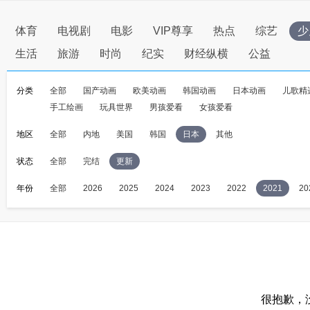
体育
电视剧
电影
VIP尊享
热点
综艺
少
生活
旅游
时尚
纪实
财经纵横
公益
分类
全部
国产动画
欧美动画
韩国动画
日本动画
儿歌精
手工绘画
玩具世界
男孩爱看
女孩爱看
地区
全部
内地
美国
韩国
日本
其他
状态
全部
完结
更新
年份
全部
2026
2025
2024
2023
2022
2021
20
很抱歉，