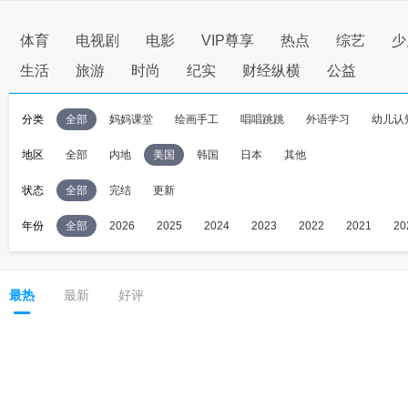
体育
电视剧
电影
VIP尊享
热点
综艺
少
生活
旅游
时尚
纪实
财经纵横
公益
分类
全部
妈妈课堂
绘画手工
唱唱跳跳
外语学习
幼儿认
地区
全部
内地
美国
韩国
日本
其他
状态
全部
完结
更新
年份
全部
2026
2025
2024
2023
2022
2021
20
最热
最新
好评