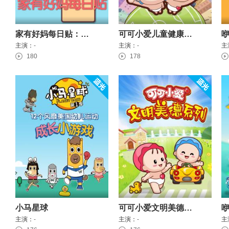
家有好妈每日贴：好孕妈妈特别版
可可小爱儿童健康系列
主演：
-
主演：
-
主
180
178
小马星球
可可小爱文明美德系列
主演：
-
主演：
-
主