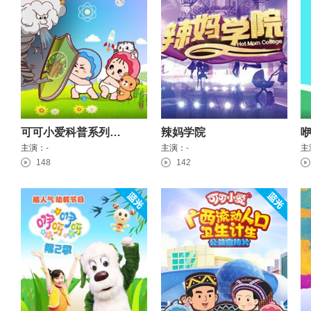
可可小爱科普系列第二季
辣妈学院
咿
主演：
-
主演：
-
主
148
142