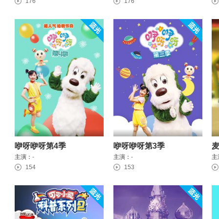
176
176
咿呀咿呀第4季
咿呀咿呀第3季
主演：
-
主演：
-
主
154
153