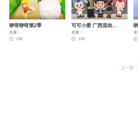
咿呀咿呀第2季
可可小爱 广西流动人口卫生计生系列
主演：
-
主演：
-
主
130
126
上一页