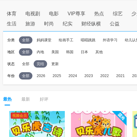
体育
电视剧
电影
VIP尊享
热点
综艺
少
生活
旅游
时尚
纪实
财经纵横
公益
分类
全部
妈妈课堂
绘画手工
唱唱跳跳
外语学习
幼儿认
地区
全部
内地
美国
韩国
日本
其他
状态
全部
完结
更新
年份
全部
2026
2025
2024
2023
2022
2021
20
最热
最新
好评
视频会员