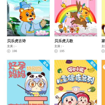
贝乐虎古诗
贝乐虎儿歌
主演：
-
主演：
-
主
196
195