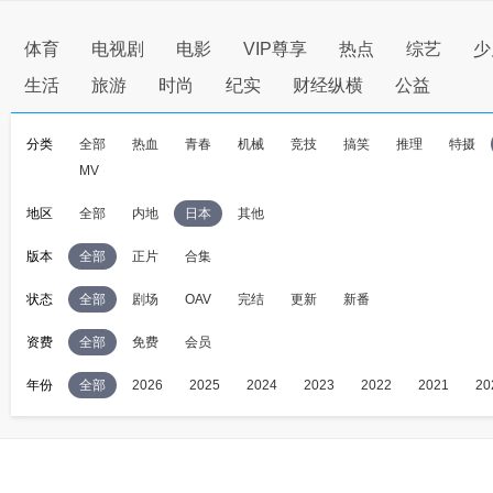
体育
电视剧
电影
VIP尊享
热点
综艺
少
生活
旅游
时尚
纪实
财经纵横
公益
分类
全部
热血
青春
机械
竞技
搞笑
推理
特摄
MV
地区
全部
内地
日本
其他
版本
全部
正片
合集
状态
全部
剧场
OAV
完结
更新
新番
资费
全部
免费
会员
年份
全部
2026
2025
2024
2023
2022
2021
20