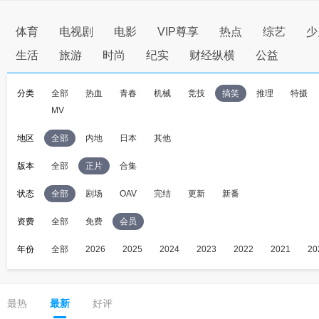
体育
电视剧
电影
VIP尊享
热点
综艺
少
生活
旅游
时尚
纪实
财经纵横
公益
分类
全部
热血
青春
机械
竞技
搞笑
推理
特摄
MV
地区
全部
内地
日本
其他
版本
全部
正片
合集
状态
全部
剧场
OAV
完结
更新
新番
资费
全部
免费
会员
年份
全部
2026
2025
2024
2023
2022
2021
20
最热
最新
好评