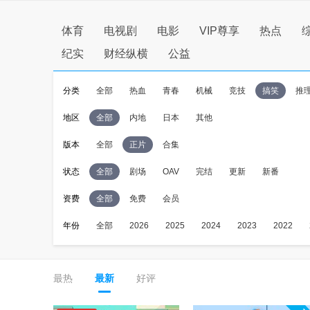
体育
电视剧
电影
VIP尊享
热点
纪实
财经纵横
公益
分类
全部
热血
青春
机械
竞技
搞笑
推
地区
全部
内地
日本
其他
版本
全部
正片
合集
状态
全部
剧场
OAV
完结
更新
新番
资费
全部
免费
会员
年份
全部
2026
2025
2024
2023
2022
最热
最新
好评