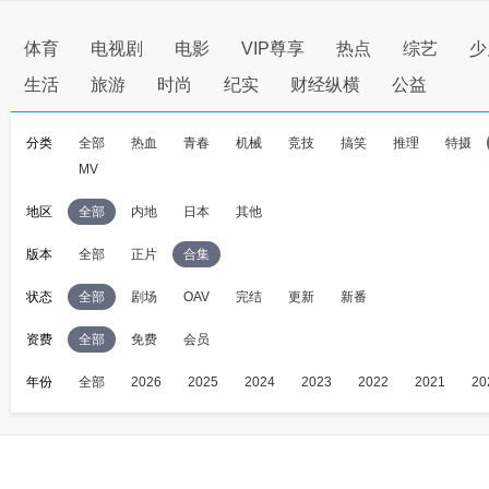
体育
电视剧
电影
VIP尊享
热点
综艺
少
生活
旅游
时尚
纪实
财经纵横
公益
分类
全部
热血
青春
机械
竞技
搞笑
推理
特摄
MV
地区
全部
内地
日本
其他
版本
全部
正片
合集
状态
全部
剧场
OAV
完结
更新
新番
资费
全部
免费
会员
年份
全部
2026
2025
2024
2023
2022
2021
20