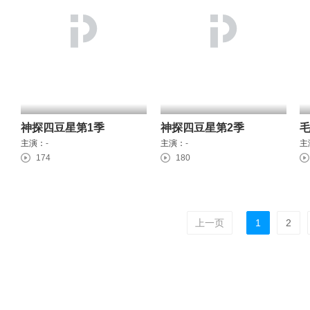
神探四豆星第1季
神探四豆星第2季
主演：
-
主演：
-
主
174
180
上一页
1
2