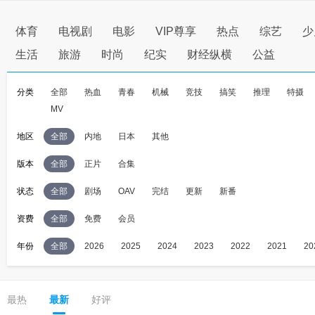
体育
电视剧
电影
VIP尊享
热点
综艺
少
生活
旅游
时尚
纪实
财经纵横
公益
分类
全部
热血
青春
机械
竞技
搞笑
推理
特摄
MV
地区
全部
内地
日本
其他
版本
全部
正片
合集
状态
全部
剧场
OAV
完结
更新
新番
资费
全部
免费
会员
年份
全部
2026
2025
2024
2023
2022
2021
20
最热
最新
好评