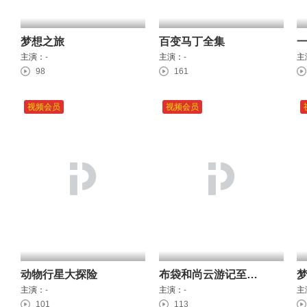
梦想之旅
百变马丁全集
主演：
-
主演：
-
主
98
161
视频会员
视频会员
动物行星大探险
布袋和尚云游记至抗洪风云
主演：
-
主演：
-
主
101
113