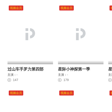
视频会员
视频会员
过山车手罗力第四部
星际小神探第一季
主演：
-
主演：
-
主
147
179
视频会员
视频会员