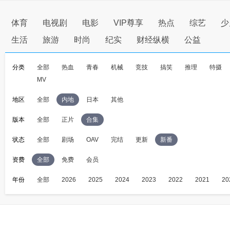
体育
电视剧
电影
VIP尊享
热点
综艺
少
生活
旅游
时尚
纪实
财经纵横
公益
分类
全部
热血
青春
机械
竞技
搞笑
推理
特摄
MV
地区
全部
内地
日本
其他
版本
全部
正片
合集
状态
全部
剧场
OAV
完结
更新
新番
资费
全部
免费
会员
年份
全部
2026
2025
2024
2023
2022
2021
20