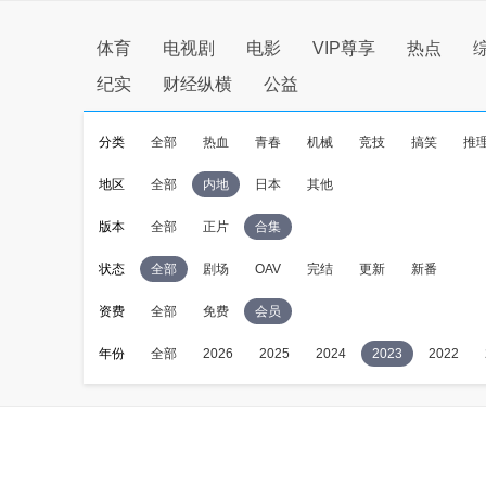
体育
电视剧
电影
VIP尊享
热点
纪实
财经纵横
公益
分类
全部
热血
青春
机械
竞技
搞笑
推
地区
全部
内地
日本
其他
版本
全部
正片
合集
状态
全部
剧场
OAV
完结
更新
新番
资费
全部
免费
会员
年份
全部
2026
2025
2024
2023
2022