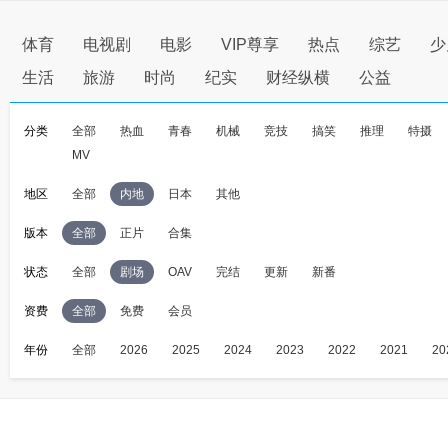
体育
电视剧
电影
VIP尊享
热点
综艺
少
生活
旅游
时尚
纪实
财经纵横
公益
分类
全部
热血
青春
机械
竞技
搞笑
推理
特摄
MV
地区
全部
内地
日本
其他
版本
全部
正片
合集
状态
全部
剧场
OAV
完结
更新
新番
资费
全部
免费
会员
年份
全部
2026
2025
2024
2023
2022
2021
20