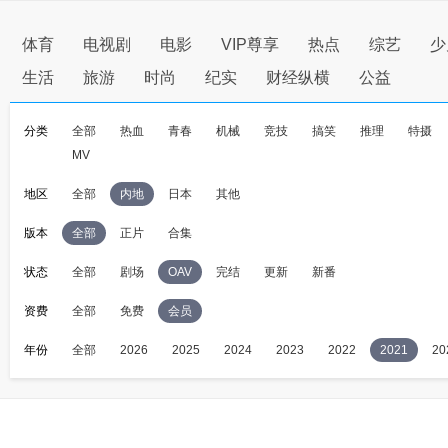
体育
电视剧
电影
VIP尊享
热点
综艺
少
生活
旅游
时尚
纪实
财经纵横
公益
分类
全部
热血
青春
机械
竞技
搞笑
推理
特摄
MV
地区
全部
内地
日本
其他
版本
全部
正片
合集
状态
全部
剧场
OAV
完结
更新
新番
资费
全部
免费
会员
年份
全部
2026
2025
2024
2023
2022
2021
20