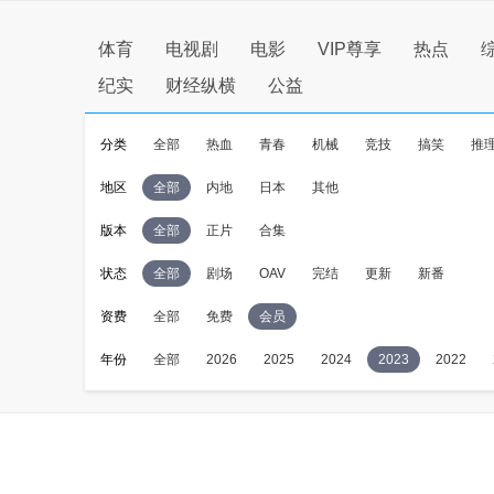
体育
电视剧
电影
VIP尊享
热点
纪实
财经纵横
公益
分类
全部
热血
青春
机械
竞技
搞笑
推
地区
全部
内地
日本
其他
版本
全部
正片
合集
状态
全部
剧场
OAV
完结
更新
新番
资费
全部
免费
会员
年份
全部
2026
2025
2024
2023
2022