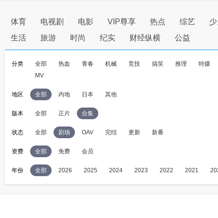
体育
电视剧
电影
VIP尊享
热点
综艺
少
生活
旅游
时尚
纪实
财经纵横
公益
分类
全部
热血
青春
机械
竞技
搞笑
推理
特摄
MV
地区
全部
内地
日本
其他
版本
全部
正片
合集
状态
全部
剧场
OAV
完结
更新
新番
资费
全部
免费
会员
年份
全部
2026
2025
2024
2023
2022
2021
20