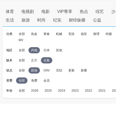
体育
电视剧
电影
VIP尊享
热点
综艺
少
生活
旅游
时尚
纪实
财经纵横
公益
分类
全部
热血
青春
机械
竞技
搞笑
推理
特摄
MV
地区
全部
内地
日本
其他
版本
全部
正片
合集
状态
全部
剧场
OAV
完结
更新
新番
资费
全部
免费
会员
年份
全部
2026
2025
2024
2023
2022
2021
20