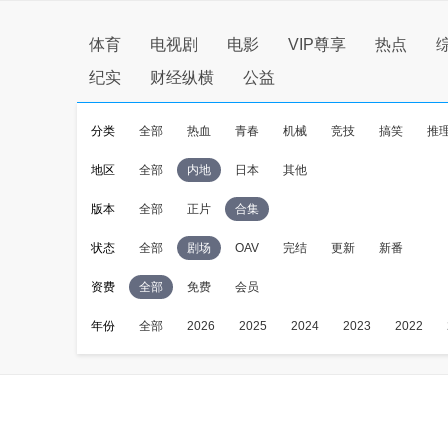
体育
电视剧
电影
VIP尊享
热点
纪实
财经纵横
公益
分类
全部
热血
青春
机械
竞技
搞笑
推
地区
全部
内地
日本
其他
版本
全部
正片
合集
状态
全部
剧场
OAV
完结
更新
新番
资费
全部
免费
会员
年份
全部
2026
2025
2024
2023
2022