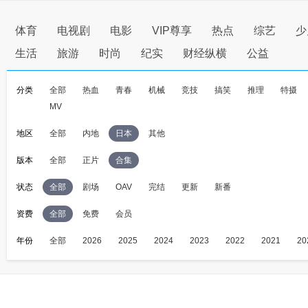
体育
电视剧
电影
VIP尊享
热点
综艺
少
生活
旅游
时尚
纪实
财经纵横
公益
分类
全部
热血
青春
机械
竞技
搞笑
推理
特摄
MV
地区
全部
内地
日本
其他
版本
全部
正片
合集
状态
全部
剧场
OAV
完结
更新
新番
资费
全部
免费
会员
年份
全部
2026
2025
2024
2023
2022
2021
20