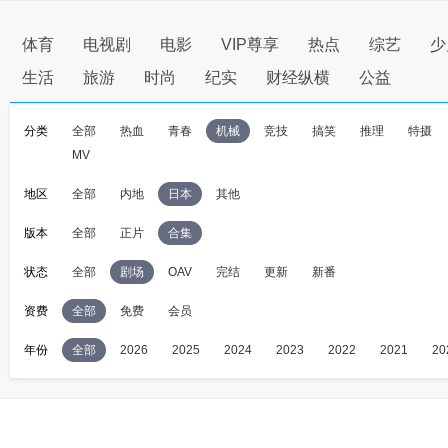
体育
电视剧
电影
VIP尊享
热点
综艺
少
生活
旅游
时尚
纪实
财经纵横
公益
分类
全部
热血
青春
机械
竞技
搞笑
推理
特摄
MV
地区
全部
内地
日本
其他
版本
全部
正片
合集
状态
全部
剧场
OAV
完结
更新
新番
资费
全部
免费
会员
年份
全部
2026
2025
2024
2023
2022
2021
20