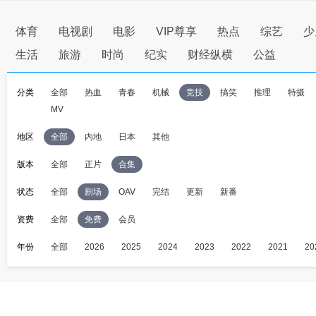
体育
电视剧
电影
VIP尊享
热点
综艺
少
生活
旅游
时尚
纪实
财经纵横
公益
分类
全部
热血
青春
机械
竞技
搞笑
推理
特摄
MV
地区
全部
内地
日本
其他
版本
全部
正片
合集
状态
全部
剧场
OAV
完结
更新
新番
资费
全部
免费
会员
年份
全部
2026
2025
2024
2023
2022
2021
20