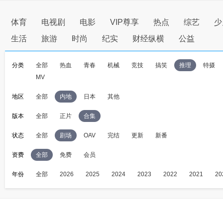
体育
电视剧
电影
VIP尊享
热点
综艺
少
生活
旅游
时尚
纪实
财经纵横
公益
分类
全部
热血
青春
机械
竞技
搞笑
推理
特摄
MV
地区
全部
内地
日本
其他
版本
全部
正片
合集
状态
全部
剧场
OAV
完结
更新
新番
资费
全部
免费
会员
年份
全部
2026
2025
2024
2023
2022
2021
20