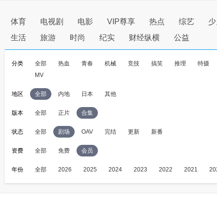
体育
电视剧
电影
VIP尊享
热点
综艺
少
生活
旅游
时尚
纪实
财经纵横
公益
分类
全部
热血
青春
机械
竞技
搞笑
推理
特摄
MV
地区
全部
内地
日本
其他
版本
全部
正片
合集
状态
全部
剧场
OAV
完结
更新
新番
资费
全部
免费
会员
年份
全部
2026
2025
2024
2023
2022
2021
20