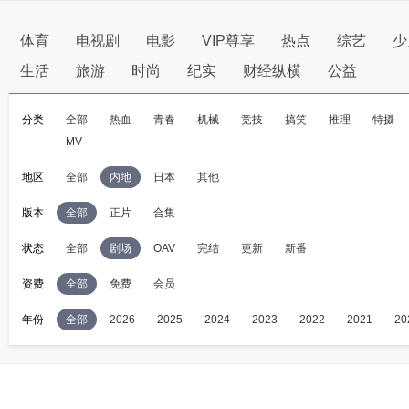
体育
电视剧
电影
VIP尊享
热点
综艺
少
生活
旅游
时尚
纪实
财经纵横
公益
分类
全部
热血
青春
机械
竞技
搞笑
推理
特摄
MV
地区
全部
内地
日本
其他
版本
全部
正片
合集
状态
全部
剧场
OAV
完结
更新
新番
资费
全部
免费
会员
年份
全部
2026
2025
2024
2023
2022
2021
20