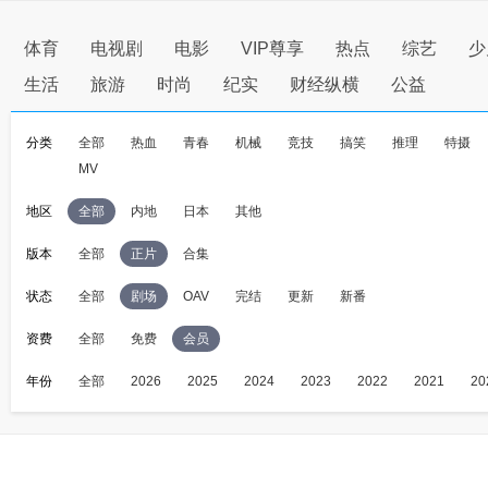
体育
电视剧
电影
VIP尊享
热点
综艺
少
生活
旅游
时尚
纪实
财经纵横
公益
分类
全部
热血
青春
机械
竞技
搞笑
推理
特摄
MV
地区
全部
内地
日本
其他
版本
全部
正片
合集
状态
全部
剧场
OAV
完结
更新
新番
资费
全部
免费
会员
年份
全部
2026
2025
2024
2023
2022
2021
20