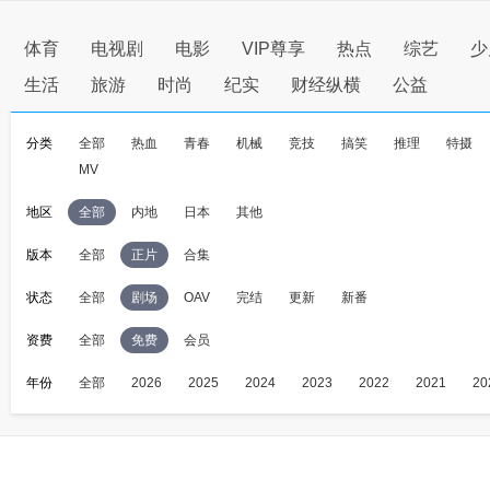
体育
电视剧
电影
VIP尊享
热点
综艺
少
生活
旅游
时尚
纪实
财经纵横
公益
分类
全部
热血
青春
机械
竞技
搞笑
推理
特摄
MV
地区
全部
内地
日本
其他
版本
全部
正片
合集
状态
全部
剧场
OAV
完结
更新
新番
资费
全部
免费
会员
年份
全部
2026
2025
2024
2023
2022
2021
20