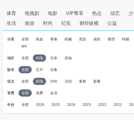
体育
电视剧
电影
VIP尊享
热点
综艺
少
生活
旅游
时尚
纪实
财经纵横
公益
分类
全部
热血
青春
机械
竞技
搞笑
推理
特摄
MV
地区
全部
内地
日本
其他
版本
全部
正片
合集
状态
全部
剧场
OAV
完结
更新
新番
资费
全部
免费
会员
年份
全部
2026
2025
2024
2023
2022
2021
20