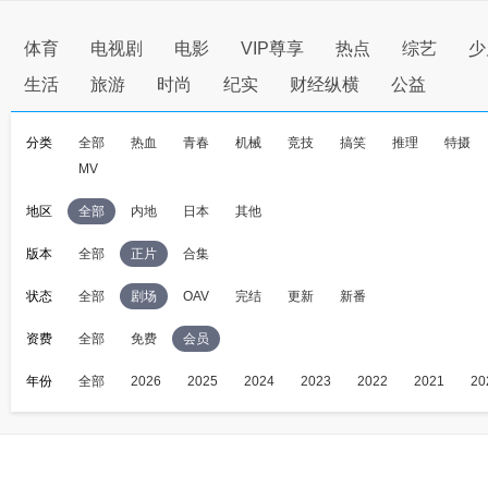
体育
电视剧
电影
VIP尊享
热点
综艺
少
生活
旅游
时尚
纪实
财经纵横
公益
分类
全部
热血
青春
机械
竞技
搞笑
推理
特摄
MV
地区
全部
内地
日本
其他
版本
全部
正片
合集
状态
全部
剧场
OAV
完结
更新
新番
资费
全部
免费
会员
年份
全部
2026
2025
2024
2023
2022
2021
20