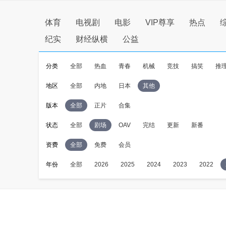
体育
电视剧
电影
VIP尊享
热点
纪实
财经纵横
公益
分类
全部
热血
青春
机械
竞技
搞笑
推
地区
全部
内地
日本
其他
版本
全部
正片
合集
状态
全部
剧场
OAV
完结
更新
新番
资费
全部
免费
会员
年份
全部
2026
2025
2024
2023
2022