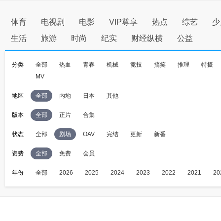
体育
电视剧
电影
VIP尊享
热点
综艺
少
生活
旅游
时尚
纪实
财经纵横
公益
分类
全部
热血
青春
机械
竞技
搞笑
推理
特摄
MV
地区
全部
内地
日本
其他
版本
全部
正片
合集
状态
全部
剧场
OAV
完结
更新
新番
资费
全部
免费
会员
年份
全部
2026
2025
2024
2023
2022
2021
20