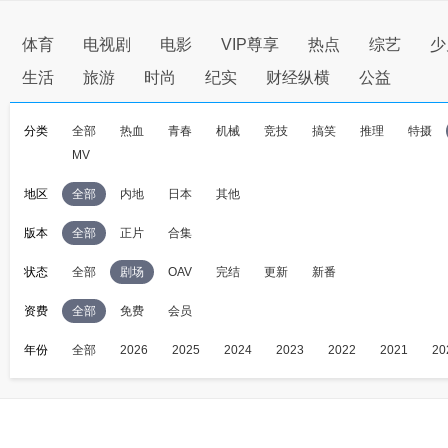
体育
电视剧
电影
VIP尊享
热点
综艺
少
生活
旅游
时尚
纪实
财经纵横
公益
分类
全部
热血
青春
机械
竞技
搞笑
推理
特摄
MV
地区
全部
内地
日本
其他
版本
全部
正片
合集
状态
全部
剧场
OAV
完结
更新
新番
资费
全部
免费
会员
年份
全部
2026
2025
2024
2023
2022
2021
20