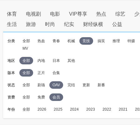
体育
电视剧
电影
VIP尊享
热点
综艺
少
生活
旅游
时尚
纪实
财经纵横
公益
分类
全部
热血
青春
机械
竞技
搞笑
推理
特摄
MV
地区
全部
内地
日本
其他
版本
全部
正片
合集
状态
全部
剧场
OAV
完结
更新
新番
资费
全部
免费
会员
年份
全部
2026
2025
2024
2023
2022
2021
20