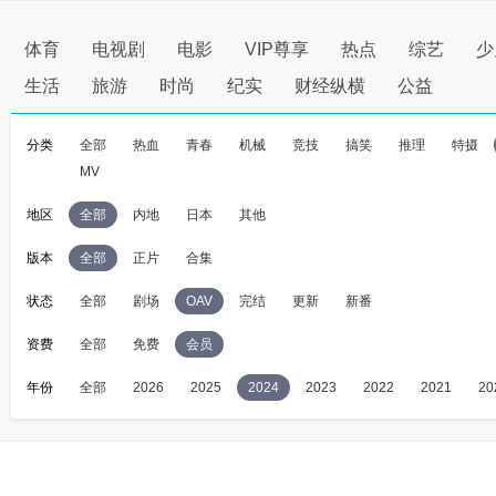
体育
电视剧
电影
VIP尊享
热点
综艺
少
生活
旅游
时尚
纪实
财经纵横
公益
分类
全部
热血
青春
机械
竞技
搞笑
推理
特摄
MV
地区
全部
内地
日本
其他
版本
全部
正片
合集
状态
全部
剧场
OAV
完结
更新
新番
资费
全部
免费
会员
年份
全部
2026
2025
2024
2023
2022
2021
20