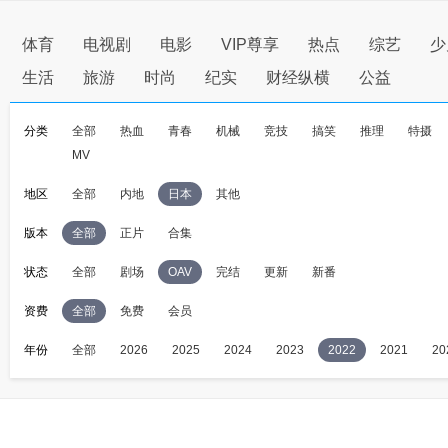
体育
电视剧
电影
VIP尊享
热点
综艺
少
生活
旅游
时尚
纪实
财经纵横
公益
分类
全部
热血
青春
机械
竞技
搞笑
推理
特摄
MV
地区
全部
内地
日本
其他
版本
全部
正片
合集
状态
全部
剧场
OAV
完结
更新
新番
资费
全部
免费
会员
年份
全部
2026
2025
2024
2023
2022
2021
20