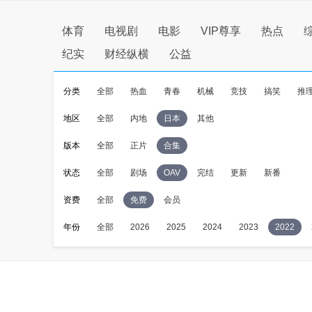
体育
电视剧
电影
VIP尊享
热点
纪实
财经纵横
公益
分类
全部
热血
青春
机械
竞技
搞笑
推
地区
全部
内地
日本
其他
版本
全部
正片
合集
状态
全部
剧场
OAV
完结
更新
新番
资费
全部
免费
会员
年份
全部
2026
2025
2024
2023
2022