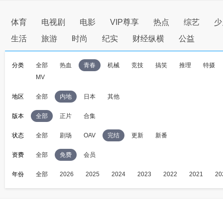
体育
电视剧
电影
VIP尊享
热点
综艺
少
生活
旅游
时尚
纪实
财经纵横
公益
分类
全部
热血
青春
机械
竞技
搞笑
推理
特摄
MV
地区
全部
内地
日本
其他
版本
全部
正片
合集
状态
全部
剧场
OAV
完结
更新
新番
资费
全部
免费
会员
年份
全部
2026
2025
2024
2023
2022
2021
20