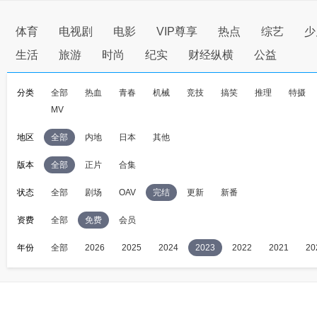
体育
电视剧
电影
VIP尊享
热点
综艺
少
生活
旅游
时尚
纪实
财经纵横
公益
分类
全部
热血
青春
机械
竞技
搞笑
推理
特摄
MV
地区
全部
内地
日本
其他
版本
全部
正片
合集
状态
全部
剧场
OAV
完结
更新
新番
资费
全部
免费
会员
年份
全部
2026
2025
2024
2023
2022
2021
20