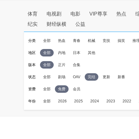
体育
电视剧
电影
VIP尊享
热点
纪实
财经纵横
公益
分类
全部
热血
青春
机械
竞技
搞笑
推
地区
全部
内地
日本
其他
版本
全部
正片
合集
状态
全部
剧场
OAV
完结
更新
新番
资费
全部
免费
会员
年份
全部
2026
2025
2024
2023
2022