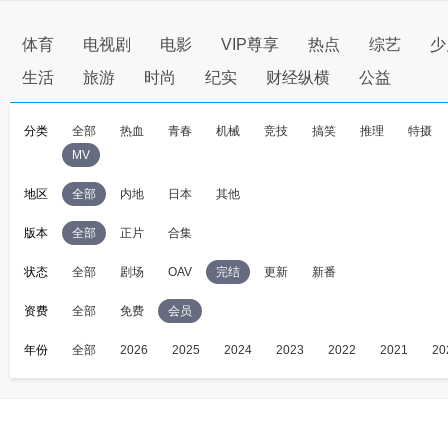
体育
电视剧
电影
VIP尊享
热点
综艺
少
生活
旅游
时尚
纪实
财经纵横
公益
分类
全部
热血
青春
机械
竞技
搞笑
推理
特摄
MV
地区
全部
内地
日本
其他
版本
全部
正片
合集
状态
全部
剧场
OAV
完结
更新
新番
资费
全部
免费
会员
年份
全部
2026
2025
2024
2023
2022
2021
20