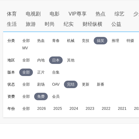
体育
电视剧
电影
VIP尊享
热点
综艺
少
生活
旅游
时尚
纪实
财经纵横
公益
分类
全部
热血
青春
机械
竞技
搞笑
推理
特摄
MV
地区
全部
内地
日本
其他
版本
全部
正片
合集
状态
全部
剧场
OAV
完结
更新
新番
资费
全部
免费
会员
年份
全部
2026
2025
2024
2023
2022
2021
20