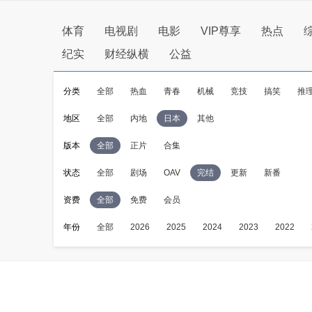
体育
电视剧
电影
VIP尊享
热点
纪实
财经纵横
公益
分类
全部
热血
青春
机械
竞技
搞笑
推
地区
全部
内地
日本
其他
版本
全部
正片
合集
状态
全部
剧场
OAV
完结
更新
新番
资费
全部
免费
会员
年份
全部
2026
2025
2024
2023
2022