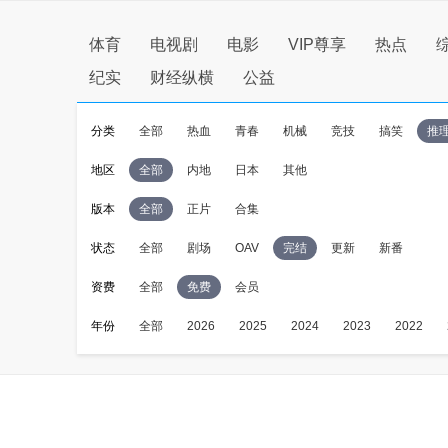
体育
电视剧
电影
VIP尊享
热点
纪实
财经纵横
公益
分类
全部
热血
青春
机械
竞技
搞笑
推
地区
全部
内地
日本
其他
版本
全部
正片
合集
状态
全部
剧场
OAV
完结
更新
新番
资费
全部
免费
会员
年份
全部
2026
2025
2024
2023
2022