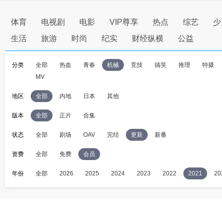
体育
电视剧
电影
VIP尊享
热点
综艺
少
生活
旅游
时尚
纪实
财经纵横
公益
分类
全部
热血
青春
机械
竞技
搞笑
推理
特摄
MV
地区
全部
内地
日本
其他
版本
全部
正片
合集
状态
全部
剧场
OAV
完结
更新
新番
资费
全部
免费
会员
年份
全部
2026
2025
2024
2023
2022
2021
20