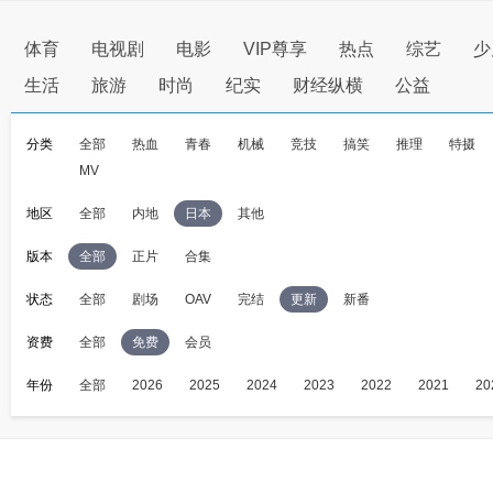
体育
电视剧
电影
VIP尊享
热点
综艺
少
生活
旅游
时尚
纪实
财经纵横
公益
分类
全部
热血
青春
机械
竞技
搞笑
推理
特摄
MV
地区
全部
内地
日本
其他
版本
全部
正片
合集
状态
全部
剧场
OAV
完结
更新
新番
资费
全部
免费
会员
年份
全部
2026
2025
2024
2023
2022
2021
20