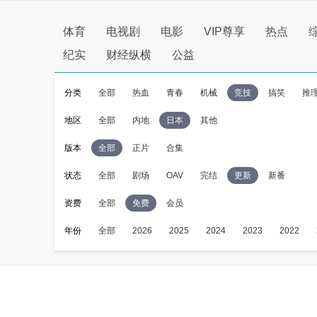
体育
电视剧
电影
VIP尊享
热点
纪实
财经纵横
公益
分类
全部
热血
青春
机械
竞技
搞笑
推
地区
全部
内地
日本
其他
版本
全部
正片
合集
状态
全部
剧场
OAV
完结
更新
新番
资费
全部
免费
会员
年份
全部
2026
2025
2024
2023
2022